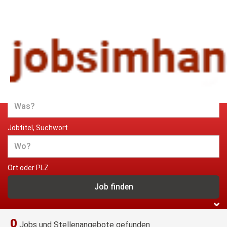
Jobs und Stellenangebote im
Handwerk
Jobtitel, Suchwort
Ort oder PLZ
0
Jobs und Stellenangebote gefunden