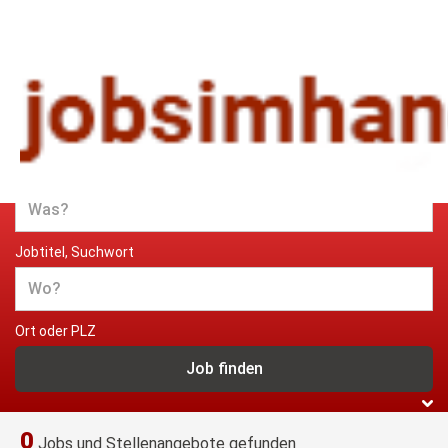
Jobs und Stellenangebote im
Handwerk
Jobtitel, Suchwort
Ort oder PLZ
0
Jobs und Stellenangebote gefunden