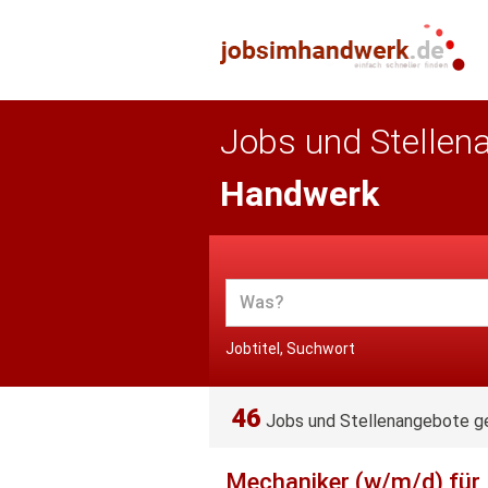
Jobs und Stellen
Handwerk
Jobtitel, Suchwort
46
Jobs und Stellenangebote g
Mechaniker (w/m/d) für 