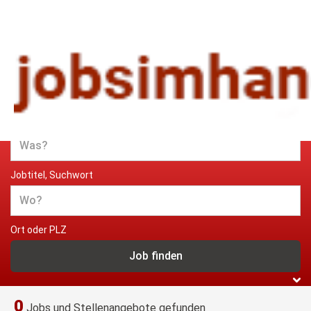
Jobs und Stellenangebote im
Handwerk
Jobtitel, Suchwort
Ort oder PLZ
0
Jobs und Stellenangebote gefunden