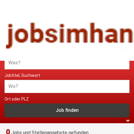
Jobs und Stellenangebote im
Handwerk
Jobtitel, Suchwort
Ort oder PLZ
0
Jobs und Stellenangebote gefunden