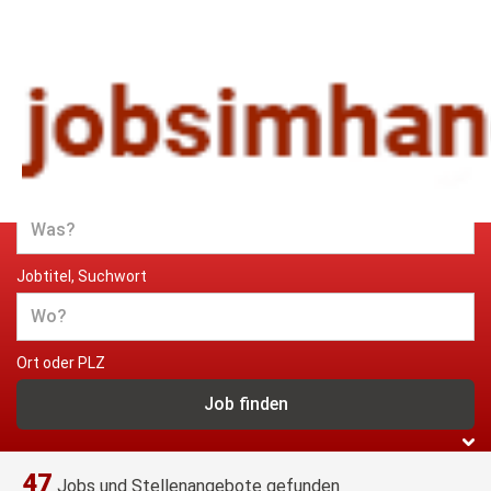
Jobs und Stellenangebote im
Handwerk
Jobtitel, Suchwort
Ort oder PLZ
47
Jobs und Stellenangebote gefunden