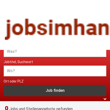
Jobs und Stellenangebote im
Handwerk
Jobtitel, Suchwort
Ort oder PLZ
0
Jobs und Stellenangebote gefunden